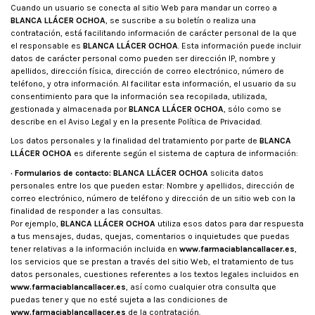
Cuando un usuario se conecta al sitio Web para mandar un correo a
BLANCA LLÁCER OCHOA
, se suscribe a su boletín o realiza una
contratación, está facilitando información de carácter personal de la que
el responsable es
BLANCA LLÁCER OCHOA
. Esta información puede incluir
datos de carácter personal como pueden ser dirección IP, nombre y
apellidos, dirección física, dirección de correo electrónico, número de
teléfono, y otra información. Al facilitar esta información, el usuario da su
consentimiento para que la información sea recopilada, utilizada,
gestionada y almacenada por
BLANCA LLÁCER OCHOA
, sólo como se
describe en el Aviso Legal y en la presente Política de Privacidad.
Los datos personales y la finalidad del tratamiento por parte de
BLANCA
LLÁCER OCHOA
es diferente según el sistema de captura de información:
· Formularios de contacto:
BLANCA LLÁCER OCHOA
solicita datos
personales entre los que pueden estar: Nombre y apellidos, dirección de
correo electrónico, número de teléfono y dirección de un sitio web con la
finalidad de responder a las consultas.
Por ejemplo,
BLANCA LLÁCER OCHOA
utiliza esos datos para dar respuesta
a tus mensajes, dudas, quejas, comentarios o inquietudes que puedas
tener relativas a la información incluida en
www.farmaciablancallacer.es
,
los servicios que se prestan a través del sitio Web, el tratamiento de tus
datos personales, cuestiones referentes a los textos legales incluidos en
www.farmaciablancallacer.es
, así como cualquier otra consulta que
puedas tener y que no esté sujeta a las condiciones de
www.farmaciablancallacer.es
de la contratación.