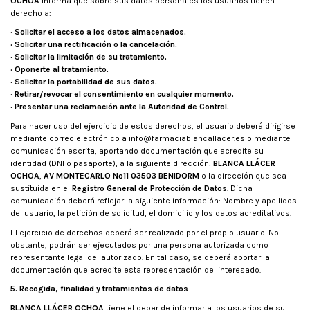
OCHOA
informa que sobre sus datos personales los usuarios tienen
derecho a:
· Solicitar el acceso a los datos almacenados.
· Solicitar una rectificación o la cancelación.
· Solicitar la limitación de su tratamiento.
· Oponerte al tratamiento.
· Solicitar la portabilidad de sus datos.
· Retirar/revocar el consentimiento en cualquier momento.
· Presentar una reclamación ante la Autoridad de Control.
Para hacer uso del ejercicio de estos derechos, el usuario deberá dirigirse
mediante correo electrónico a
info@farmaciablancallacer.es
o mediante
comunicación escrita, aportando documentación que acredite su
identidad (DNI o pasaporte), a la siguiente dirección:
BLANCA LLÁCER
OCHOA
,
AV MONTECARLO Nº11 03503 BENIDORM
o la dirección que sea
sustituida en el
Registro General de Protección de Datos
. Dicha
comunicación deberá reflejar la siguiente información: Nombre y apellidos
del usuario, la petición de solicitud, el domicilio y los datos acreditativos.
El ejercicio de derechos deberá ser realizado por el propio usuario. No
obstante, podrán ser ejecutados por una persona autorizada como
representante legal del autorizado. En tal caso, se deberá aportar la
documentación que acredite esta representación del interesado.
5. Recogida, finalidad y tratamientos de datos
BLANCA LLÁCER OCHOA
tiene el deber de informar a los usuarios de su