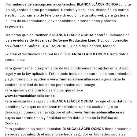
· Formularios de suscripción a contenidos:
BLANCA LLÁCER OCHOA
solicita
los siguientes datos personales: Nombre y apellidos, dirección de correo
electrónico, número de teléfono y dirección de tu sitio web para gestionar
la lista de suscripciones, enviar boletines, promociones y ofertas
especiales.
Los datos que se faciliten a
BLANCA LLÁCER OCHOA
estarán ubicados en
los servidores de
Advanced Software Production Line, S.L.
, con domicilio
en C/Antonio Suárez 10, A-102, 28802, Alcalá de Henares, Madrid.
Existen otras finalidades por las que
BLANCA LLÁCER OCHOA
trata datos
personales:
Para garantizar el cumplimiento de las condiciones recogidas en el Aviso
Legal y en la ley aplicable. Esto puede incluir el desarrollo de herramientas
y algoritmos que ayuden a
www.farmaciablancallacer.es
a garantizar la
confidencialidad de los datos personales que recoge.
Para apoyar y mejorar los servicios que ofrece
www.farmaciablancallacer.es
.
Para analizar la navegación.
BLANCA LLÁCER OCHOA
recoge otros datos no
identificativos que se obtienen mediante el uso de cookies que se
descargan cuando se navega por el sitio
www.farmaciablancallacer.es
cuyas caracterísiticas y finalidad están detalladas en la Política de
Cookies .
Para gestionar las redes sociales.
BLANCA LLÁCER OCHOA
tiene presencia
en redes sociales. Si el usuario se hace seguidor en las redes sociales