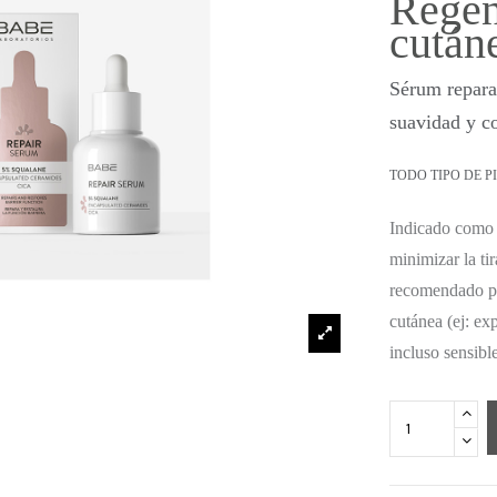
Regen
cután
Sérum reparad
suavidad y co
TODO TIPO DE P
Indicado como 
minimizar la ti
recomendado par
cutánea (ej: ex
incluso sensible