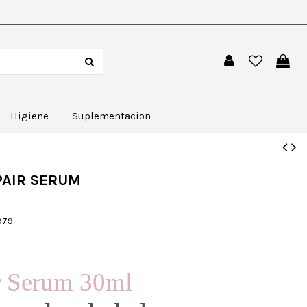
Higiene
Suplementacion
PAIR SERUM
979
r Serum 30ml