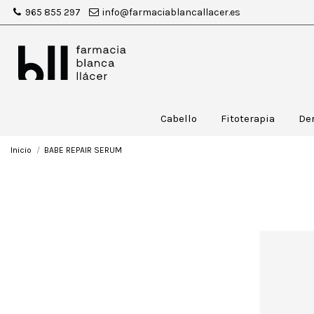
965 855 297
info@farmaciablancallacer.es
Cabello
Fitoterapia
De
Inicio
BABE REPAIR SERUM