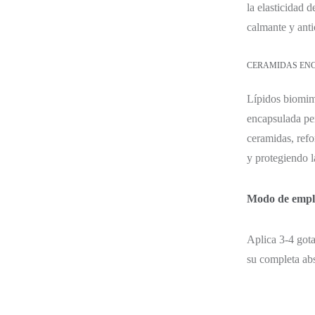
la elasticidad d
calmante y anti
CERAMIDAS EN
Lípidos biomimé
encapsulada pe
ceramidas, refo
y protegiendo l
Modo de empl
Aplica 3-4 gota
su completa ab