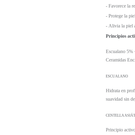
-
Favorece la r
-
Protege la pie
-
Alivia la piel
Principios act
Escualano 5% ·
Ceramidas Enc
ESCUALANO
Hidrata en prof
suavidad sin dej
CENTELLA ASIÁ
Principio activ