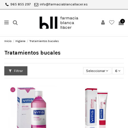
965 855 297
info@farmaciablancallacer.es
0
Inicio
Higiene
Tratamientos bucales
Tratamientos bucales
Filtrar
Seleccionar
6