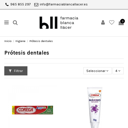
965 855 297
info@farmaciablancallacer.es
0
Inicio
Higiene
Prótesis dentales
Prótesis dentales
Filtrar
Seleccionar
4