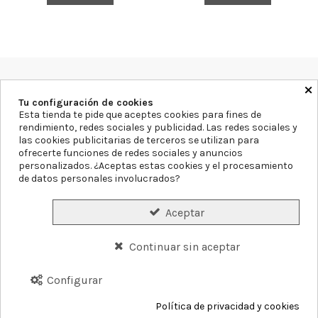
×
Farmacia Blanca Llacer
Av. Montecarlo 11, 03503, Alicante
Tu configuración de cookies
965855297
info@farmaciablancallacer.es
Esta tienda te pide que aceptes cookies para fines de
rendimiento, redes sociales y publicidad. Las redes sociales y
las cookies publicitarias de terceros se utilizan para
Aviso legal
Política de Privacidad
Política de Cookies
ofrecerte funciones de redes sociales y anuncios
Declaración de accesibilidad
Mapa del sitio
personalizados. ¿Aceptas estas cookies y el procesamiento
de datos personales involucrados?
Formas de Pago
Gastos de Envío
Precios y Disponibilidad
Aceptar
Plazos de Entrega
Garantías y Devoluciones
Continuar sin aceptar
Conócenos
Servicios
Blog
Contacto
Configurar
Política de privacidad y cookies
©
2026
Farmacia Blanca Llacer.