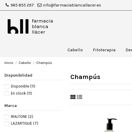
965 855 297
info@farmaciablancallacer.es
Cabello
Fitoterapia
De
Inicio
Cabello
Champús
Disponibilidad
Champús
Disponible
(11)
En stock
(11)
Marca
IRALTONE
(2)
LAZARTIGUE
(7)