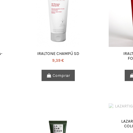
A-
IRALTONE CHAMPÚ SD
IRAL
FO
9,39 €
Comprar
LAZAR
COL