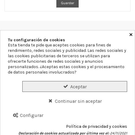
Guardar
×
Farmacia Blanca Llacer
Av. Montecarlo 11, 03503, Alicante
Tu configuración de cookies
965855297
info@farmaciablancallacer.es
Esta tienda te pide que aceptes cookies para fines de
rendimiento, redes sociales y publicidad. Las redes sociales y
las cookies publicitarias de terceros se utilizan para
Aviso legal
Política de Privacidad
Política de Cookies
ofrecerte funciones de redes sociales y anuncios
Declaración de accesibilidad
Mapa del sitio
personalizados. ¿Aceptas estas cookies y el procesamiento
de datos personales involucrados?
Formas de Pago
Gastos de Envío
Precios y Disponibilidad
Aceptar
Plazos de Entrega
Garantías y Devoluciones
Continuar sin aceptar
Conócenos
Servicios
Blog
Contacto
Configurar
Política de privacidad y cookies
©
2026
Farmacia Blanca Llacer.
Declaración de cookies actualizada por última vez el:
24/11/2021