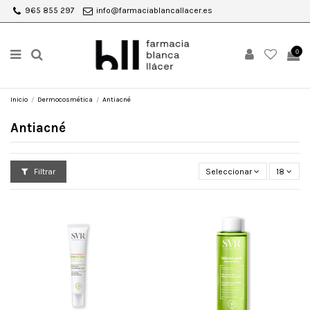
965 855 297
info@farmaciablancallacer.es
0
Inicio
Dermocosmética
Antiacné
Antiacné
Filtrar
Seleccionar
18