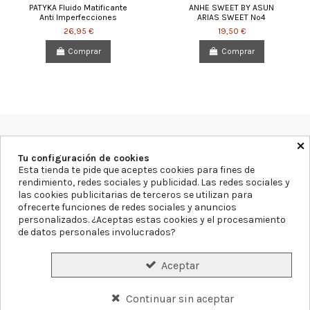
PATYKA Fluido Matificante
ANHE SWEET BY ASUN
Anti Imperfecciones
ARIAS SWEET Nº4
26,95 €
19,50 €
Comprar
Comprar
×
Farmacia Blanca Llacer
Av. Montecarlo 11, 03503, Alicante
Tu configuración de cookies
965855297
info@farmaciablancallacer.es
Esta tienda te pide que aceptes cookies para fines de
rendimiento, redes sociales y publicidad. Las redes sociales y
las cookies publicitarias de terceros se utilizan para
Aviso legal
Política de Privacidad
Política de Cookies
ofrecerte funciones de redes sociales y anuncios
Declaración de accesibilidad
Mapa del sitio
personalizados. ¿Aceptas estas cookies y el procesamiento
de datos personales involucrados?
Formas de Pago
Gastos de Envío
Precios y Disponibilidad
Aceptar
Plazos de Entrega
Garantías y Devoluciones
Continuar sin aceptar
Conócenos
Servicios
Blog
Contacto