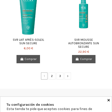
SVR LAIT APRÈS-SOLEIL
SVR MOUSSE
SUN SECURE
AUTOBRONZANTE SUN
SECURE
6,00 €
22,90 €
Comprar
Comprar
1
2
3
×
Farmacia Blanca Llacer
Av. Montecarlo 11, 03503, Alicante
Tu configuración de cookies
965855297
info@farmaciablancallacer.es
Esta tienda te pide que aceptes cookies para fines de