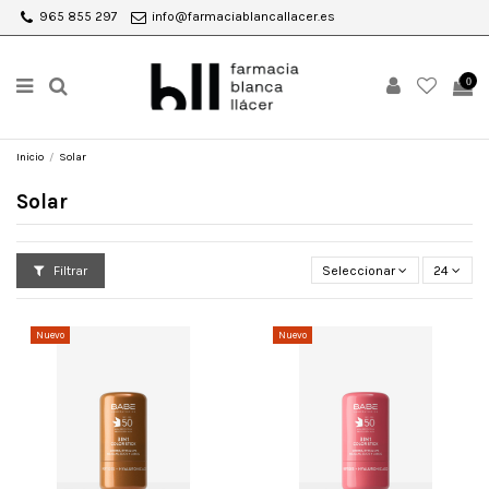
965 855 297
info@farmaciablancallacer.es
0
Inicio
Solar
Solar
Filtrar
Seleccionar
24
Nuevo
Nuevo