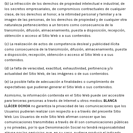
(b) La infracción de los derechos de propiedad intelectual e industrial, de
los secretos empresariales, de compromisos contractuales de cualquier
clase, de los derechos al honor, a la intimidad personal y familiar y a la
imagen de las personas, de los derechos de propiedad y de cualquier otra
naturaleza pertenecientes a un tercero como consecuencia de la
transmisión, difusión, almacenamiento, puesta a disposición, recepción,
obtención o acceso al Sitio Web o a sus contenidos.
(c) La realización de actos de competencia desleal y publicidad ilícita
como consecuencia de la transmisión, difusión, almacenamiento, puesta
a disposición, recepción, obtención o acceso al Sitio Web o a sus
contenidos.
(d) La falta de veracidad, exactitud, exhaustividad, pertinencia y/o
actualidad del Sitio Web, de las imágenes o de sus contenidos.
(e) La posible falta de adecuación a finalidades o cumplimiento de
expectativas que pudieran generar el Sitio Web o sus contenidos.
Asimismo, la información contenida en el Sitio Web puede ser accesible
para terceras personas a través de Internet u otros medios.
BLANCA
LLÁCER OCHOA
no garantiza la privacidad de las comunicaciones que los
Usuarios pudieran realizar con respecto a o a través del presente Sitio
Web. Los Usuarios de este Sitio Web afirman conocer que las
comunicaciones transmitidas a través de él son comunicaciones públicas
y no privadas, por lo que Denominación Social no tendrá responsabilidad
alguna por los perjuicios que, en su caso, pudiese producir el indicado