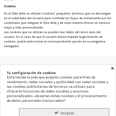
Cookies
En el Sitio Web se utilizan "cookies", pequeños archivos que se descargan
en el ordenador del Usuario para controlar los flujos de movimiento por los
contenidos que integran el Sitio Web y de esta manera ofrecer un servicio
mejor y más personalizado.
Las cookies que se utilizan no pueden leer datos del disco duro del
usuario. En el caso de que el usuario desee impedir la generación de
cookies, podrá seleccionar la correspondiente opción en su programa
navegador.
×
Farmacia Blanca Llacer
Av. Montecarlo 11, 03503, Alicante
Tu configuración de cookies
965855297
info@farmaciablancallacer.es
Esta tienda te pide que aceptes cookies para fines de
rendimiento, redes sociales y publicidad. Las redes sociales y
las cookies publicitarias de terceros se utilizan para
Aviso legal
Política de Privacidad
Política de Cookies
ofrecerte funciones de redes sociales y anuncios
Declaración de accesibilidad
Mapa del sitio
personalizados. ¿Aceptas estas cookies y el procesamiento
de datos personales involucrados?
Formas de Pago
Gastos de Envío
Precios y Disponibilidad
Aceptar
Plazos de Entrega
Garantías y Devoluciones