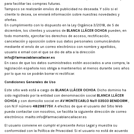
para facilitar las compras futuras.
Tampoco se realizarán envíos de publicidad no deseada. Y sólo si el
cliente lo desea, se enviará información sobre nuestras novedades y
ofertas.
En cumplimiento con lo dispuesto en la Ley Orgánica 3/2018, de 5 de
diciembre, los clientes y usuarios de
BLANCA LLÁCER OCHOA
pueden, en
todo momento, ejercitar los derechos de acceso, rectificación,
cancelación y oposición sobre sus datos personales comunicándolo
mediante el envío de un correo electrónico con nombre y apellidos,
usuario e email con el que se dio de alta a la dirección
info@farmaciablancallacer.es
En caso de que los datos suministrados estén asociados a una compra, la
legislación española nos obliga a mantenerlos al menos durante seis años
por lo que no se podrán borrar ni rectificar.
Condiciones Generales de Uso
Este sitio web está a cargo de
BLANCA LLÁCER OCHOA
. Dicho dominio ha
sido registrado por la entidad con denominación social
BLANCA LLÁCER
OCHOA
y con domicilio social en
AV MONTECARLO Nº11 03503 BENIDORM
,
con N.I.F número
48298775V
. A efectos de que el usuario del Sitio Web
pueda contactar con nosotros, se facilita la siguiente dirección de correo
electrónico:
mailto:info@farmaciablancallacer.es
El usuario conviene en cumplir el presente Aviso Legal y muestra su
conformidad con la Política de Privacidad. Si el usuario no está de acuerdo