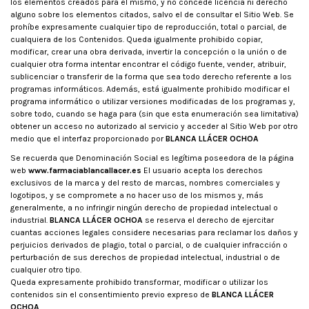
los elementos creados para el mismo, y no concede licencia ni derecho
alguno sobre los elementos citados, salvo el de consultar el Sitio Web. Se
prohíbe expresamente cualquier tipo de reproducción, total o parcial, de
cualquiera de los Contenidos. Queda igualmente prohibido copiar,
modificar, crear una obra derivada, invertir la concepción o la unión o de
cualquier otra forma intentar encontrar el código fuente, vender, atribuir,
sublicenciar o transferir de la forma que sea todo derecho referente a los
programas informáticos. Además, está igualmente prohibido modificar el
programa informático o utilizar versiones modificadas de los programas y,
sobre todo, cuando se haga para (sin que esta enumeración sea limitativa)
obtener un acceso no autorizado al servicio y acceder al Sitio Web por otro
medio que el interfaz proporcionado por
BLANCA LLÁCER OCHOA
Se recuerda que Denominación Social es legítima poseedora de la página
web
www.farmaciablancallacer.es
El usuario acepta los derechos
exclusivos de la marca y del resto de marcas, nombres comerciales y
logotipos, y se compromete a no hacer uso de los mismos y, más
generalmente, a no infringir ningún derecho de propiedad intelectual o
industrial.
BLANCA LLÁCER OCHOA
se reserva el derecho de ejercitar
cuantas acciones legales considere necesarias para reclamar los daños y
perjuicios derivados de plagio, total o parcial, o de cualquier infracción o
perturbación de sus derechos de propiedad intelectual, industrial o de
cualquier otro tipo.
Queda expresamente prohibido transformar, modificar o utilizar los
contenidos sin el consentimiento previo expreso de
BLANCA LLÁCER
OCHOA