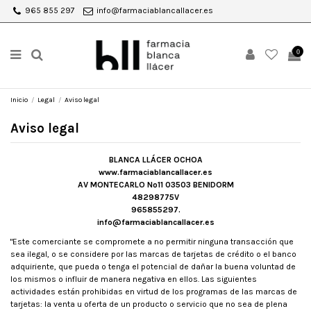
965 855 297
info@farmaciablancallacer.es
0
Inicio
Legal
Aviso legal
Aviso legal
BLANCA LLÁCER OCHOA
www.farmaciablancallacer.es
AV MONTECARLO Nº11 03503 BENIDORM
48298775V
965855297.
info@farmaciablancallacer.es
"Este comerciante se compromete a no permitir ninguna transacción que
sea ilegal, o se considere por las marcas de tarjetas de crédito o el banco
adquiriente, que pueda o tenga el potencial de dañar la buena voluntad de
los mismos o influir de manera negativa en ellos. Las siguientes
actividades están prohibidas en virtud de los programas de las marcas de
tarjetas: la venta u oferta de un producto o servicio que no sea de plena