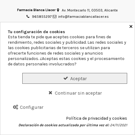
Farmacia Blanca Llacer
Av. Montecarlo 11, 03503, Alicante
965855297
info@farmaciablancallacer.es
×
Aviso legal
Política de Privacidad
Política de Cookies
Tu configuración de cookies
Esta tienda te pide que aceptes cookies para fines de
Declaración de accesibilidad
Mapa del sitio
rendimiento, redes sociales y publicidad. Las redes sociales y
las cookies publicitarias de terceros se utilizan para
Formas de Pago
Gastos de Envío
Precios y Disponibilidad
ofrecerte funciones de redes sociales y anuncios
personalizados. ¿Aceptas estas cookies y el procesamiento
Plazos de Entrega
Garantías y Devoluciones
de datos personales involucrados?
Conócenos
Servicios
Blog
Contacto
Aceptar
Continuar sin aceptar
©
2026
Farmacia Blanca Llacer.
Configurar
Política de privacidad y cookies
Declaración de cookies actualizada por última vez el:
24/11/2021