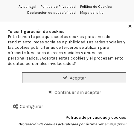
Aviso legal
Política de Privacidad
Política de Cookies
Declaración de accesibilidad
Mapa del sitio
×
Formas de Pago
Gastos de Envío
Precios y Disponibilidad
Tu configuración de cookies
Plazos de Entrega
Garantías y Devoluciones
Esta tienda te pide que aceptes cookies para fines de
rendimiento, redes sociales y publicidad. Las redes sociales y
las cookies publicitarias de terceros se utilizan para
Conócenos
Servicios
Blog
Contacto
ofrecerte funciones de redes sociales y anuncios
personalizados. ¿Aceptas estas cookies y el procesamiento
de datos personales involucrados?
Aceptar
©
2026
Farmacia Blanca Llacer.
Continuar sin aceptar
Configurar
Política de privacidad y cookies
Declaración de cookies actualizada por última vez el:
24/11/2021