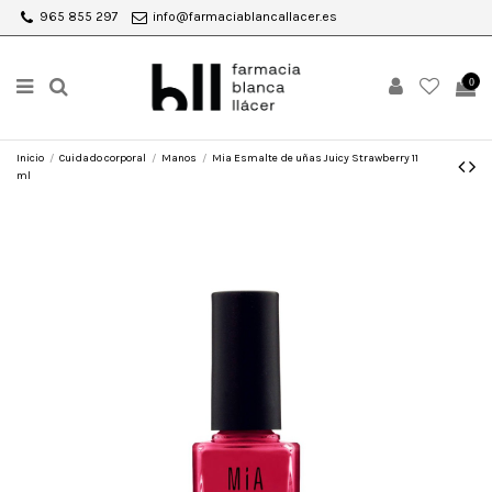
965 855 297
info@farmaciablancallacer.es
0
Inicio
Cuidado corporal
Manos
Mia Esmalte de uñas Juicy Strawberry 11
ml