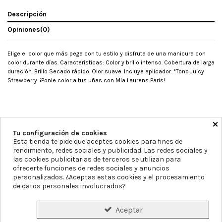
Descripción
Opiniones
(0)
Elige el color que más pega con tu estilo y disfruta de una manicura con
color durante días. Características: Color y brillo intenso. Cobertura de larga
duración. Brillo Secado rápido. Olor suave. Incluye aplicador. *Tono Juicy
Strawberry. ¡Ponle color a tus uñas con Mia Laurens Paris!
×
Tu configuración de cookies
Esta tienda te pide que aceptes cookies para fines de
rendimiento, redes sociales y publicidad. Las redes sociales y
las cookies publicitarias de terceros se utilizan para
Farmacia Blanca Llacer
Av. Montecarlo 11, 03503, Alicante
ofrecerte funciones de redes sociales y anuncios
personalizados. ¿Aceptas estas cookies y el procesamiento
965855297
info@farmaciablancallacer.es
de datos personales involucrados?
Aviso legal
Política de Privacidad
Política de Cookies
Aceptar
Declaración de accesibilidad
Mapa del sitio