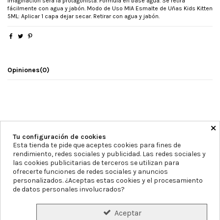
imaginación será la protagonista. Fórmula en base agua. Se retira
fácilmente con agua y jabón. Modo de Uso MIA Esmalte de Uñas Kids Kitten
5ML: Aplicar 1 capa dejar secar. Retirar con agua y jabón.
Opiniones
(0)
×
Tu configuración de cookies
Esta tienda te pide que aceptes cookies para fines de
rendimiento, redes sociales y publicidad. Las redes sociales y
las cookies publicitarias de terceros se utilizan para
Farmacia Blanca Llacer
Av. Montecarlo 11, 03503, Alicante
ofrecerte funciones de redes sociales y anuncios
personalizados. ¿Aceptas estas cookies y el procesamiento
965855297
info@farmaciablancallacer.es
de datos personales involucrados?
Aviso legal
Política de Privacidad
Política de Cookies
Aceptar
Declaración de accesibilidad
Mapa del sitio