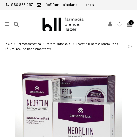
965 855 297
info@farmaciablancallacer.es
0
Inicio
Dermocosmética
Tratamiento facial
Neoretin Discrom Control Pack
Sérum+peeling Despigmentante