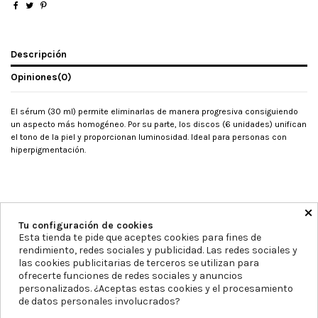
Descripción
Opiniones
(0)
El sérum (30 ml) permite eliminarlas de manera progresiva consiguiendo
un aspecto más homogéneo. Por su parte, los discos (6 unidades) unifican
el tono de la piel y proporcionan luminosidad. Ideal para personas con
hiperpigmentación.
×
Tu configuración de cookies
Esta tienda te pide que aceptes cookies para fines de
rendimiento, redes sociales y publicidad. Las redes sociales y
las cookies publicitarias de terceros se utilizan para
Farmacia Blanca Llacer
Av. Montecarlo 11, 03503, Alicante
ofrecerte funciones de redes sociales y anuncios
personalizados. ¿Aceptas estas cookies y el procesamiento
965855297
info@farmaciablancallacer.es
de datos personales involucrados?