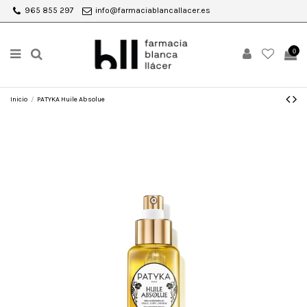
965 855 297
info@farmaciablancallacer.es
0
Inicio
PATYKA Huile Absolue