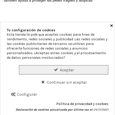
también ayuda a proteger las pieles frágiles y atópicas.
×
Tu configuración de cookies
Esta tienda te pide que aceptes cookies para fines de
rendimiento, redes sociales y publicidad. Las redes sociales y
las cookies publicitarias de terceros se utilizan para
Farmacia Blanca Llacer
Av. Montecarlo 11, 03503, Alicante
ofrecerte funciones de redes sociales y anuncios
965855297
info@farmaciablancallacer.es
personalizados. ¿Aceptas estas cookies y el procesamiento
de datos personales involucrados?
Aviso legal
Política de Privacidad
Política de Cookies
Declaración de accesibilidad
Mapa del sitio
Aceptar
Formas de Pago
Gastos de Envío
Precios y Disponibilidad
Continuar sin aceptar
Plazos de Entrega
Garantías y Devoluciones
Configurar
Conócenos
Servicios
Blog
Contacto
Política de privacidad y cookies
Declaración de cookies actualizada por última vez el:
24/11/2021