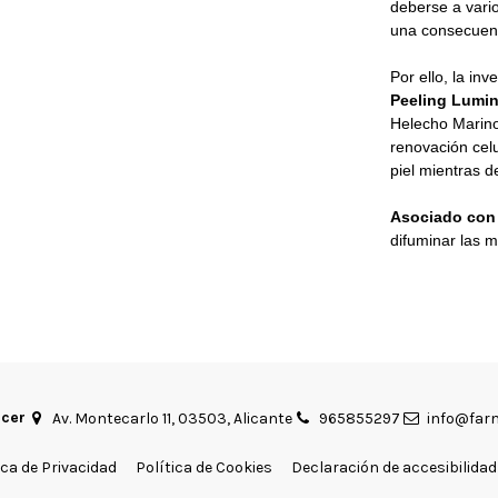
deberse a vario
una consecuenci
Por ello, la in
Peeling Lumi
Helecho Marino.
renovación celu
piel mientras d
Asociado con 
difuminar las m
acer
Av. Montecarlo 11, 03503, Alicante
965855297
info@farm
ica de Privacidad
Política de Cookies
Declaración de accesibilidad