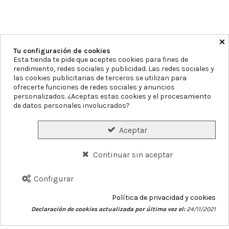
×
Tu configuración de cookies
Esta tienda te pide que aceptes cookies para fines de
rendimiento, redes sociales y publicidad. Las redes sociales y
las cookies publicitarias de terceros se utilizan para
Farmacia Blanca Llacer
Av. Montecarlo 11, 03503, Alicante
ofrecerte funciones de redes sociales y anuncios
personalizados. ¿Aceptas estas cookies y el procesamiento
965855297
info@farmaciablancallacer.es
de datos personales involucrados?
Aviso legal
Política de Privacidad
Política de Cookies
Aceptar
Declaración de accesibilidad
Mapa del sitio
Continuar sin aceptar
Formas de Pago
Gastos de Envío
Precios y Disponibilidad
Plazos de Entrega
Garantías y Devoluciones
Configurar
Conócenos
Servicios
Blog
Contacto
Política de privacidad y cookies
Declaración de cookies actualizada por última vez el:
24/11/2021