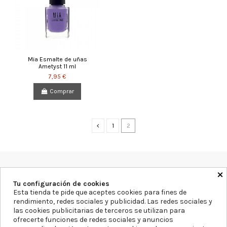
Mia Esmalte de uñas
Ametyst 11 ml
7,95 €
Comprar
1
2
×
Farmacia Blanca Llacer
Av. Montecarlo 11, 03503, Alicante
Tu configuración de cookies
965855297
info@farmaciablancallacer.es
Esta tienda te pide que aceptes cookies para fines de
rendimiento, redes sociales y publicidad. Las redes sociales y
las cookies publicitarias de terceros se utilizan para
Aviso legal
Política de Privacidad
Política de Cookies
ofrecerte funciones de redes sociales y anuncios
Declaración de accesibilidad
Mapa del sitio