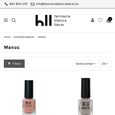
965 855 297
info@farmaciablancallacer.es
0
Inicio
Cuidado corporal
Manos
Manos
Filtrar
Seleccionar
23